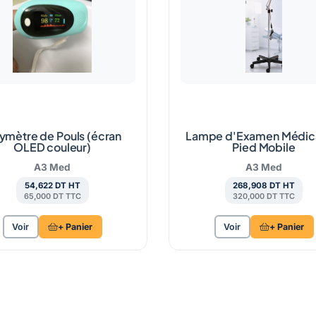
ymètre de Pouls (écran
Lampe d'Examen Médica
OLED couleur)
Pied Mobile
A3 Med
A3 Med
54,622 DT HT
268,908 DT HT
65,000 DT TTC
320,000 DT TTC
Voir
+ Panier
Voir
+ Panier