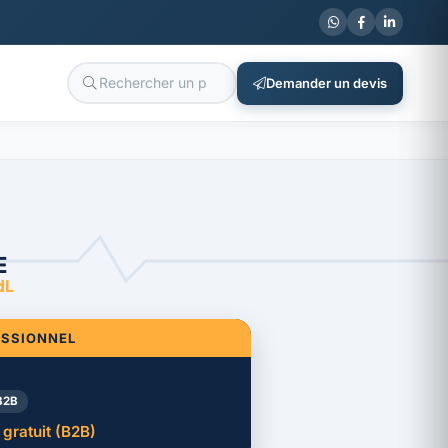
Demander un devis
E
dL
ESSIONNEL
B2B
gratuit (B2B)