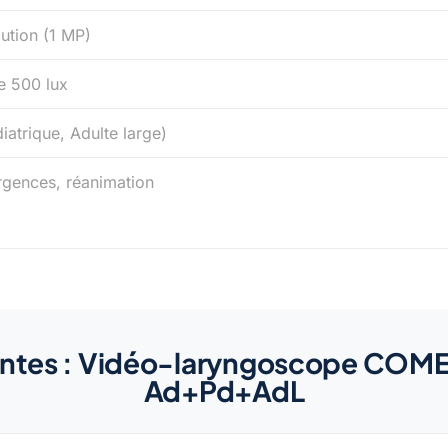
lution (1 MP)
e 500 lux
iatrique, Adulte large)
rgences, réanimation
ntes : Vidéo-laryngoscope COME
Ad+Pd+AdL