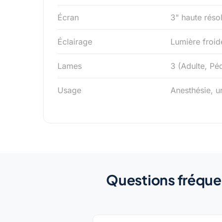
Écran
3" haute réso
Éclairage
Lumière froid
Lames
3 (Adulte, Péd
Usage
Anesthésie, u
Questions fréque