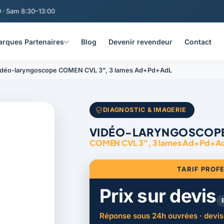
 · Sam 8:30–13:00
rques Partenaires
Blog
Devenir revendeur
Contact
idéo-laryngoscope COMEN CVL 3", 3 lames Ad+Pd+AdL
DIAGNOSTIC & IMAGERIE
VIDÉO-LARYNGOSCOP
COMEN CVL 3", 3 lames Ad+Pd+A
TARIF PROF
Prix sur devis
Réponse sous 24h ouvrées · devis 