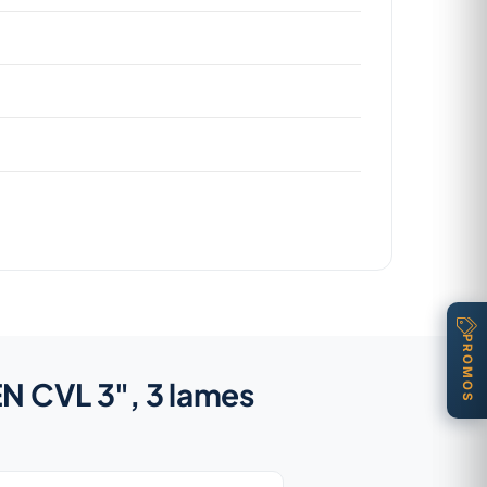
PROMOS
N CVL 3", 3 lames