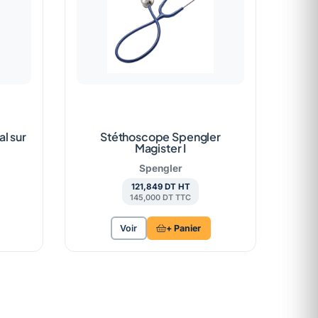
l sur
Stéthoscope Spengler
Magister I
Spengler
121,849 DT HT
145,000 DT TTC
Voir
+ Panier