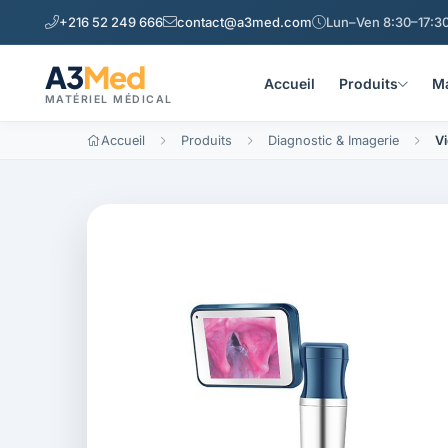
+216 52 249 666
contact@a3med.com
Lun–Ven 8:30–17:30
A3
Med
Accueil
Produits
Ma
MATÉRIEL MÉDICAL
Accueil
Produits
Diagnostic & Imagerie
V