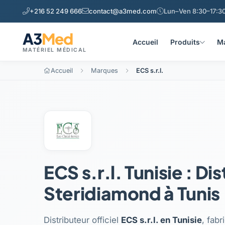
+216 52 249 666
contact@a3med.com
Lun–Ven 8:30–17:30
A3
Med
Accueil
Produits
Ma
MATÉRIEL MÉDICAL
Accueil
Marques
ECS s.r.l.
ECS s.r.l. Tunisie : Di
Steridiamond à Tunis
Distributeur officiel
ECS s.r.l. en Tunisie
, fabr