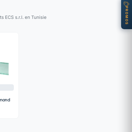
PROMOS
s ECS s.r.l. en Tunisie
iamond