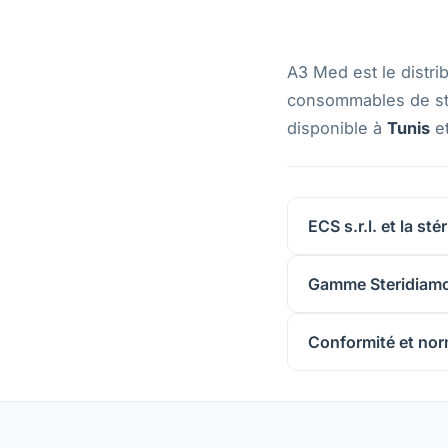
A3 Med est le distrib
consommables de sté
disponible à
Tunis
et
ECS s.r.l. et la sté
Gamme Steridiamo
Conformité et no