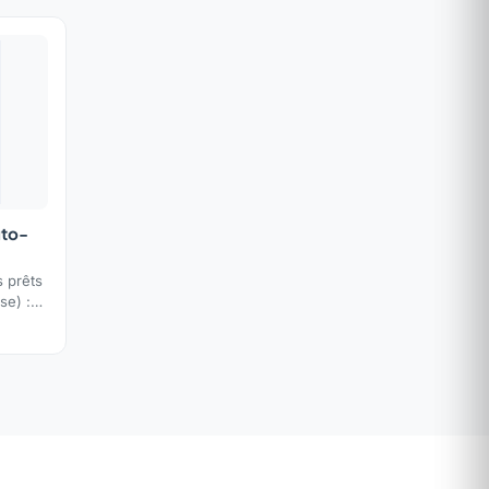
uto-
s prêts
se) :