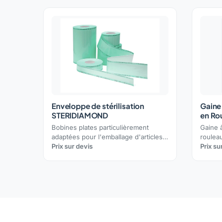
Enveloppe de stérilisation
Gaine 
STERIDIAMOND
en Ro
Bobines plates particulièrement
Gaine 
adaptées pour l'emballage d'articles
roulea
de grand volume
Prix sur devis
et pla
Prix su
double 