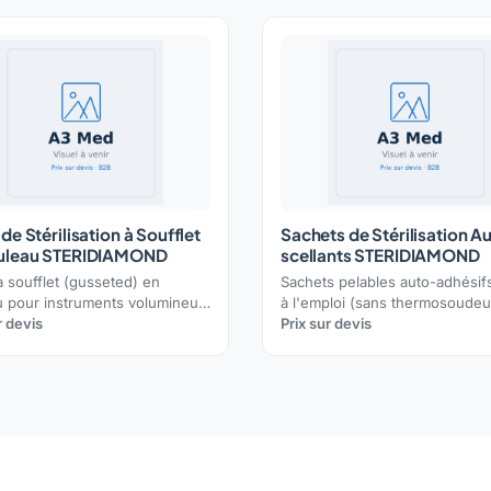
de Stérilisation à Soufflet
Sachets de Stérilisation A
uleau STERIDIAMOND
scellants STERIDIAMOND
à soufflet (gusseted) en
Sachets pelables auto-adhésif
u pour instruments volumineux
à l'emploi (sans thermosoudeu
teaux : soudure renforcée,
r devis
papier médical + film, double
Prix sur devis
indicateur de virage.
indicateur vapeur et oxyde
d'éthylène.