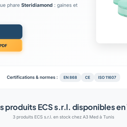
que phare
Steridiamond
: gaines et
 PDF
Certifications & normes :
EN 868
CE
ISO 11607
s produits ECS s.r.l. disponibles en
3 produits ECS s.r.l. en stock chez A3 Med à Tunis