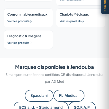
PROMOS
Consommables médicaux
Chariots Médicaux
Voir les produits
Voir les produits
Diagnostic & Imagerie
Voir les produits
Marques disponibles à Jendouba
5 marques européennes certifiées CE distribuées à Jendouba
par A3 Med
Spasciani
FL Medical
ECS s.r.l. - Steridiamond
SO.F.A.P