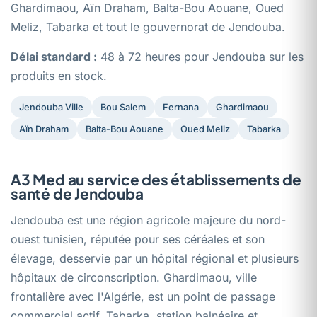
Ghardimaou, Aïn Draham, Balta-Bou Aouane, Oued
Meliz, Tabarka et tout le gouvernorat de Jendouba.
Délai standard :
48 à 72 heures pour Jendouba sur les
produits en stock.
Jendouba Ville
Bou Salem
Fernana
Ghardimaou
Aïn Draham
Balta-Bou Aouane
Oued Meliz
Tabarka
A3 Med au service des établissements de
santé de Jendouba
Jendouba est une région agricole majeure du nord-
ouest tunisien, réputée pour ses céréales et son
élevage, desservie par un hôpital régional et plusieurs
hôpitaux de circonscription. Ghardimaou, ville
frontalière avec l'Algérie, est un point de passage
commercial actif. Tabarka, station balnéaire et