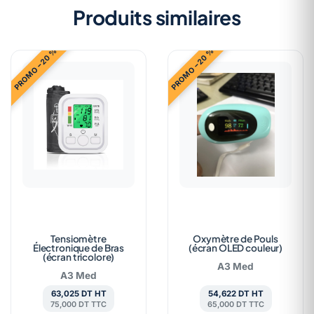
Produits similaires
PROMO −20 %
PROMO −20 %
Tensiomètre
Oxymètre de Pouls
Électronique de Bras
(écran OLED couleur)
(écran tricolore)
A3 Med
A3 Med
63,025 DT HT
54,622 DT HT
75,000 DT TTC
65,000 DT TTC