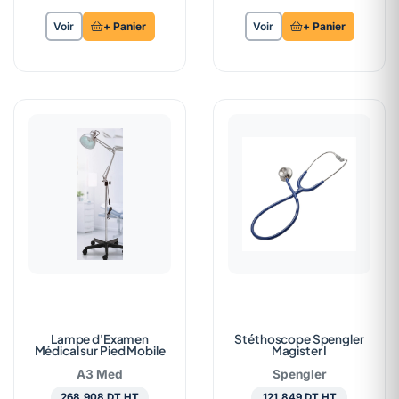
Voir
+ Panier
Voir
+ Panier
Lampe d'Examen
Stéthoscope Spengler
Médical sur Pied Mobile
Magister I
A3 Med
Spengler
268,908 DT HT
121,849 DT HT