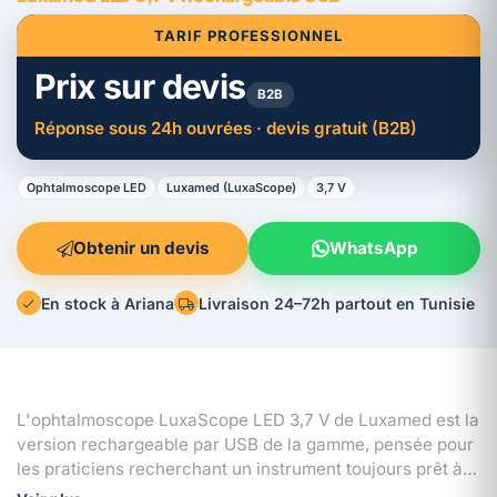
TARIF PROFESSIONNEL
Prix sur devis
B2B
Réponse sous 24h ouvrées · devis gratuit (B2B)
Ophtalmoscope LED
Luxamed (LuxaScope)
3,7 V
Obtenir un devis
WhatsApp
En stock à Ariana
Livraison 24–72h partout en Tunisie
L'ophtalmoscope LuxaScope LED 3,7 V de Luxamed est la
version rechargeable par USB de la gamme, pensée pour
les praticiens recherchant un instrument toujours prêt à
l'emploi. Son éclairage LED haute intensité produit une