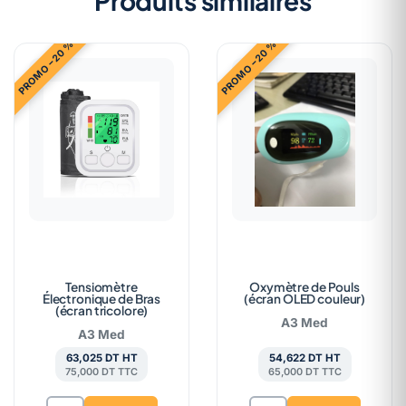
Produits similaires
PROMO −20 %
PROMO −20 %
Tensiomètre
Oxymètre de Pouls
Électronique de Bras
(écran OLED couleur)
(écran tricolore)
A3 Med
A3 Med
63,025 DT HT
54,622 DT HT
75,000 DT TTC
65,000 DT TTC