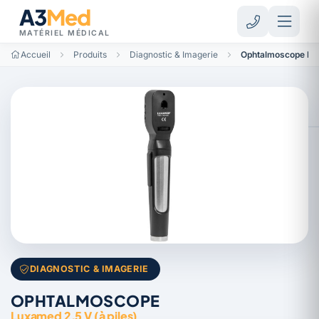
A3
Med
MATÉRIEL MÉDICAL
Accueil
Produits
Diagnostic & Imagerie
Ophtalmoscope Lux
DIAGNOSTIC & IMAGERIE
OPHTALMOSCOPE
Luxamed 2,5 V (à piles)