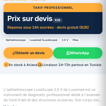
TARIF PROFESSIONNEL
Prix sur devis
B2B
Réponse sous 24h ouvrées · devis gratuit (B2B)
Ophtalmoscope
Luxamed (LuxaScope)
2,5 V
Piles
Obtenir un devis
WhatsApp
En stock à Ariana
Livraison 24–72h partout en Tunisie
L'ophtalmoscope LuxaScope 2,5 V de Luxamed est un
instrument de diagnostic professionnel dédié à l'examen
du fond d'œil et des structures oculaires. Son corps mixte
en aluminium et fibre de verre lui confère une robustesse