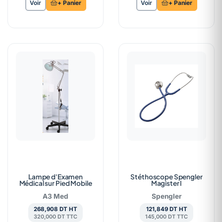
Voir
+ Panier
Voir
+ Panier
Lampe d'Examen
Stéthoscope Spengler
Médical sur Pied Mobile
Magister I
A3 Med
Spengler
268,908 DT HT
121,849 DT HT
320,000 DT TTC
145,000 DT TTC