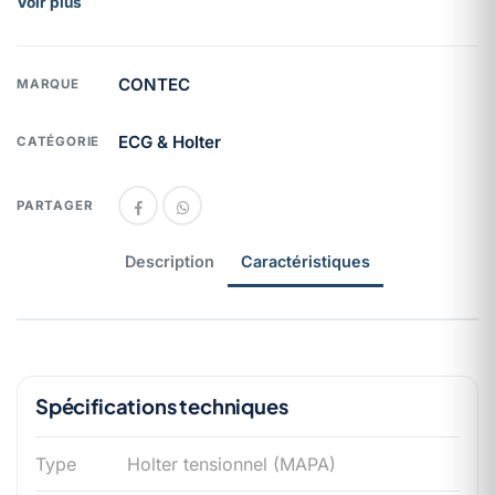
Voir plus
automatique) et 2 périodes de mesure programmables
(heures de réveil / heures de sommeil). Logiciel d'analyse
PC inclus pour la lecture des enregistrements MAPA.
CONTEC
MARQUE
ECG & Holter
CATÉGORIE
PARTAGER
Description
Caractéristiques
Spécifications techniques
Type
Holter tensionnel (MAPA)