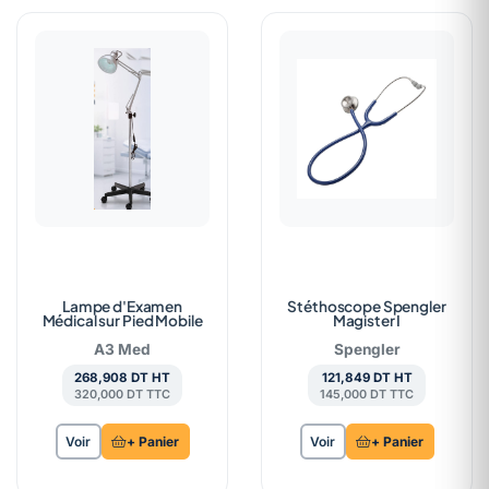
Lampe d'Examen
Stéthoscope Spengler
Médical sur Pied Mobile
Magister I
A3 Med
Spengler
268,908 DT HT
121,849 DT HT
320,000 DT TTC
145,000 DT TTC
Voir
+ Panier
Voir
+ Panier