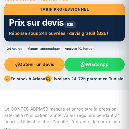
TARIF PROFESSIONNEL
Prix sur devis
B2B
Réponse sous 24h ouvrées · devis gratuit (B2B)
24 heures
Manuel, automatique
Analyse PC inclus
Obtenir un devis
WhatsApp
En stock à Ariana
Livraison 24–72h partout en Tunisie
Le CONTEC ABPM50 mesure et enregistre la pression
artérielle d'un patient à intervalles réguliers pendant 24
heures. Utilisable chez l'adulte, l'enfant et le nourrisson, il
propose 2 modes de fonctionnement (manuel et