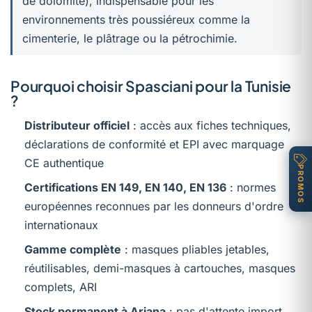
de dolomite), indispensable pour les
environnements très poussiéreux comme la
cimenterie, le plâtrage ou la pétrochimie.
Pourquoi choisir Spasciani pour la Tunisie
?
Distributeur officiel
: accès aux fiches techniques,
déclarations de conformité et EPI avec marquage
CE authentique
PROMOS
Certifications EN 149, EN 140, EN 136
: normes
européennes reconnues par les donneurs d'ordre
internationaux
Gamme complète
: masques pliables jetables,
réutilisables, demi-masques à cartouches, masques
complets, ARI
Stock permanent à Ariana
: pas d'attente import,