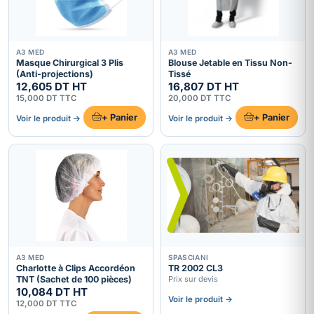
A3 MED
A3 MED
Masque Chirurgical 3 Plis
Blouse Jetable en Tissu Non-
(Anti-projections)
Tissé
12,605 DT HT
16,807 DT HT
15,000 DT TTC
20,000 DT TTC
+ Panier
+ Panier
Voir le produit →
Voir le produit →
A3 MED
SPASCIANI
Charlotte à Clips Accordéon
TR 2002 CL3
TNT (Sachet de 100 pièces)
Prix sur devis
10,084 DT HT
Voir le produit →
12,000 DT TTC