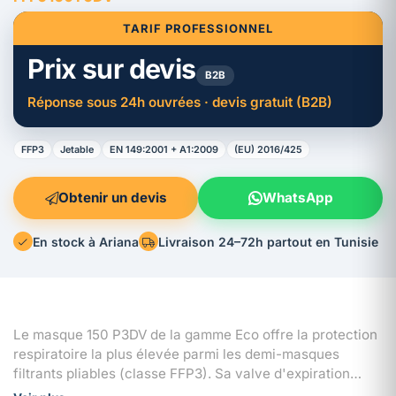
TARIF PROFESSIONNEL
Prix sur devis
B2B
Réponse sous 24h ouvrées · devis gratuit (B2B)
FFP3
Jetable
EN 149:2001 + A1:2009
(EU) 2016/425
Obtenir un devis
WhatsApp
En stock à Ariana
Livraison 24–72h partout en Tunisie
Le masque 150 P3DV de la gamme Eco offre la protection
respiratoire la plus élevée parmi les demi-masques
filtrants pliables (classe FFP3). Sa valve d'expiration
améliore le confort lors d'usages prolongés et le