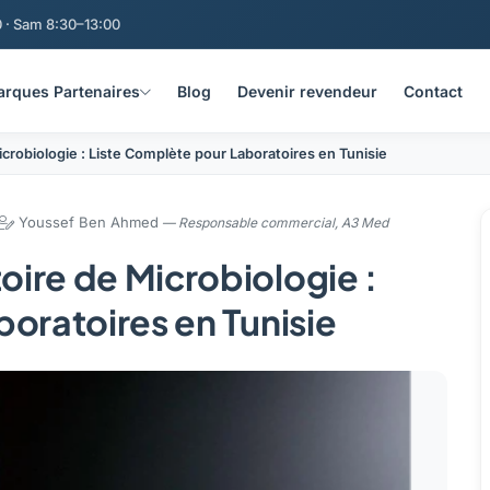
 · Sam 8:30–13:00
rques Partenaires
Blog
Devenir revendeur
Contact
robiologie : Liste Complète pour Laboratoires en Tunisie
Youssef Ben Ahmed
— Responsable commercial, A3 Med
ire de Microbiologie :
oratoires en Tunisie