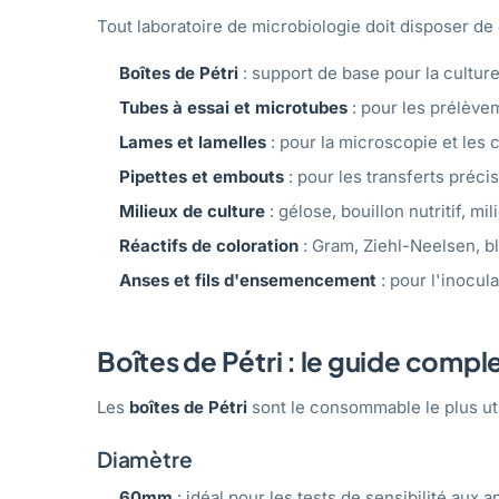
Tout laboratoire de microbiologie doit disposer d
Boîtes de Pétri
: support de base pour la cultu
Tubes à essai et microtubes
: pour les prélèvem
Lames et lamelles
: pour la microscopie et les 
Pipettes et embouts
: pour les transferts précis
Milieux de culture
: gélose, bouillon nutritif, mil
Réactifs de coloration
: Gram, Ziehl-Neelsen, b
Anses et fils d'ensemencement
: pour l'inocul
Boîtes de Pétri : le guide compl
Les
boîtes de Pétri
sont le consommable le plus util
Diamètre
60mm
: idéal pour les tests de sensibilité aux a