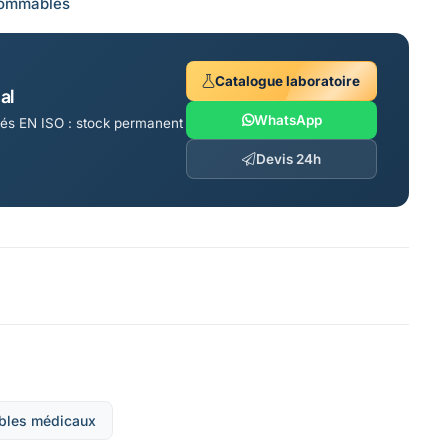
sommables
Catalogue laboratoire
al
WhatsApp
fiés EN ISO : stock permanent
Devis 24h
les médicaux