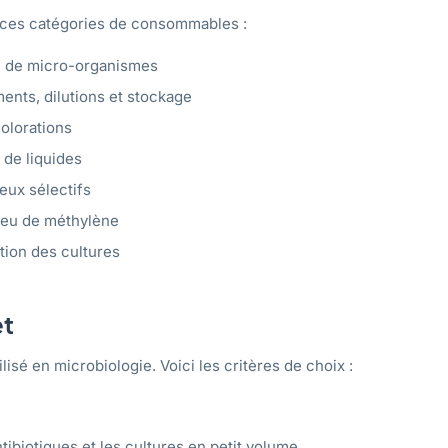
e ces catégories de consommables :
re de micro-organismes
ents, dilutions et stockage
colorations
 de liquides
ieux sélectifs
leu de méthylène
ation des cultures
et
isé en microbiologie. Voici les critères de choix :
ntibiotiques et les cultures en petit volume