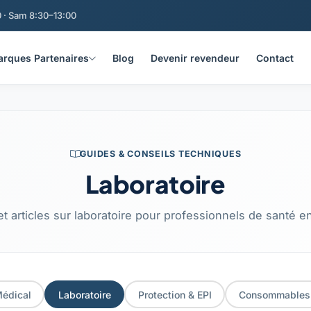
 · Sam 8:30–13:00
rques Partenaires
Blog
Devenir revendeur
Contact
g A3 Med
GUIDES & CONSEILS TECHNIQUES
Laboratoire
t articles sur laboratoire pour professionnels de santé e
Médical
Laboratoire
Protection & EPI
Consommables