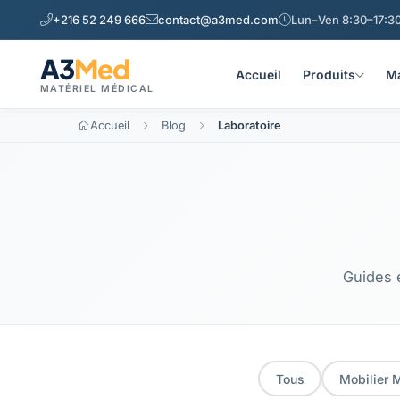
+216 52 249 666
contact@a3med.com
Lun–Ven 8:30–17:30
A3
Med
Accueil
Produits
Ma
MATÉRIEL MÉDICAL
Accueil
Blog
Laboratoire
Laboratoire — Blo
Guides e
Tous
Mobilier 