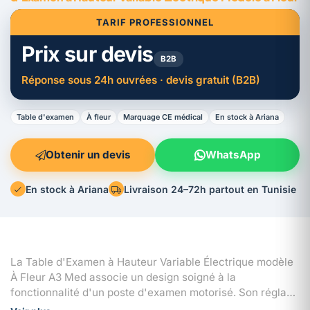
TARIF PROFESSIONNEL
Prix sur devis
B2B
Réponse sous 24h ouvrées · devis gratuit (B2B)
Table d'examen
À fleur
Marquage CE médical
En stock à Ariana
Obtenir un devis
WhatsApp
En stock à Ariana
Livraison 24–72h partout en Tunisie
La Table d'Examen à Hauteur Variable Électrique modèle
À Fleur A3 Med associe un design soigné à la
fonctionnalité d'un poste d'examen motorisé. Son réglage
électrique de la hauteur ajuste la table à la morphologie