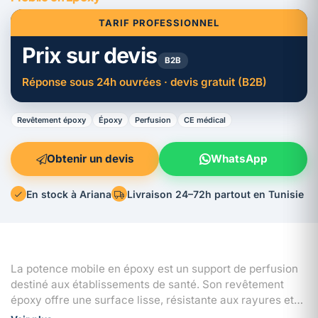
TARIF PROFESSIONNEL
Prix sur devis
B2B
Réponse sous 24h ouvrées · devis gratuit (B2B)
Revêtement époxy
Époxy
Perfusion
CE médical
Obtenir un devis
WhatsApp
En stock à Ariana
Livraison 24–72h partout en Tunisie
La potence mobile en époxy est un support de perfusion
destiné aux établissements de santé. Son revêtement
époxy offre une surface lisse, résistante aux rayures et
aux agents de nettoyage courants, qui limite l'adhérence