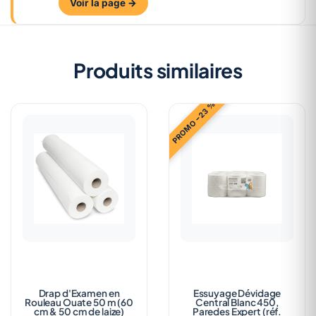
Voir la page →
Produits similaires
PROMO −23 %
Drap d'Examen en
Essuyage Dévidage
Rouleau Ouate 50 m (60
Central Blanc 450,
cm & 50 cm de laize)
Paredes Expert (réf.