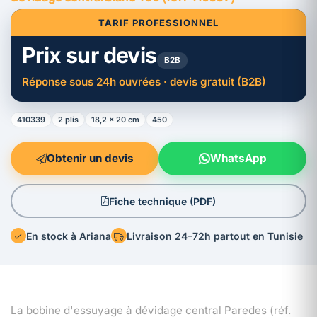
TARIF PROFESSIONNEL
Prix sur devis
B2B
Réponse sous 24h ouvrées · devis gratuit (B2B)
410339
2 plis
18,2 × 20 cm
450
Obtenir un devis
WhatsApp
Fiche technique (PDF)
En stock à Ariana
Livraison 24–72h partout en Tunisie
La bobine d'essuyage à dévidage central Paredes (réf.