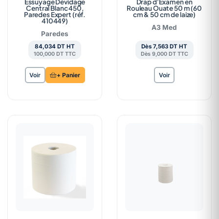
Essuyage Dévidage
Drap d'Examen en
Central Blanc 450,
Rouleau Ouate 50 m (60
Paredes Expert (réf.
cm & 50 cm de laize)
410449)
A3 Med
Paredes
84,034 DT HT
Dès 7,563 DT HT
100,000 DT TTC
Dès 9,000 DT TTC
Voir
+ Panier
Voir