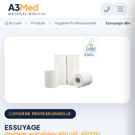
A3
Med
MATÉRIEL MÉDICAL
Accueil
Produits
Hygiène Professionnelle
Essuyage dévidag
HYGIÈNE PROFESSIONNELLE
ESSUYAGE
dévidage central blanc 450 (réf. 410339)