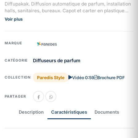
Diffupakak. Diffusion automatique de parfum, installation
halls, sanitaires, bureaux. Capot et carter en plastique
polypropylène résistant. Modulable : 3 000
Voir plus
pulvérisations, programmation 1, 2, 3, 4 ou 6 mois.
Fonctionne avec 2 piles LR6, voyant lumineux et signal
sonore. Une seule clé pour toute la gamme Paredis Style.
MARQUE
Diffuseurs de parfum
CATÉGORIE
Paredis Style
Vidéo 0:59
Brochure PDF
COLLECTION
PARTAGER
Description
Caractéristiques
Documents