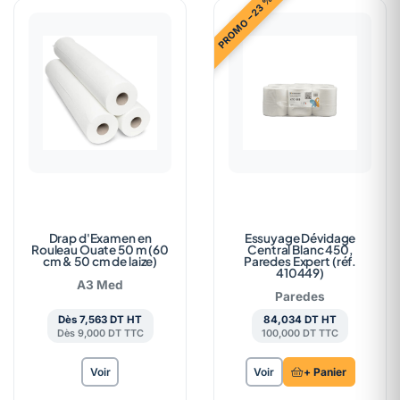
PROMO −23 %
Drap d'Examen en
Essuyage Dévidage
Rouleau Ouate 50 m (60
Central Blanc 450,
cm & 50 cm de laize)
Paredes Expert (réf.
410449)
A3 Med
Paredes
Dès 7,563 DT HT
84,034 DT HT
Dès 9,000 DT TTC
100,000 DT TTC
Voir
Voir
+ Panier