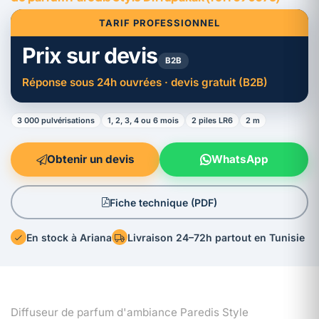
TARIF PROFESSIONNEL
Prix sur devis
B2B
Réponse sous 24h ouvrées · devis gratuit (B2B)
3 000 pulvérisations
1, 2, 3, 4 ou 6 mois
2 piles LR6
2 m
Obtenir un devis
WhatsApp
Fiche technique (PDF)
En stock à Ariana
Livraison 24–72h partout en Tunisie
Diffuseur de parfum d'ambiance Paredis Style