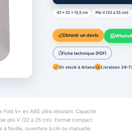
43 × 32 × 13,5 cm
Plis V (22 à 25 cm)
Obtenir un devis
Whats
Fiche technique (PDF)
En stock à Ariana
Livraison 24–7
e Fold V+ en ABS ultra résistant. Capacité
ble plis V (22 à 25 cm). Format compact
e à feuille, ouverture à clé ou manuelle,