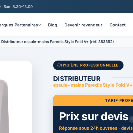
 · Sam 8:30–13:00
rques Partenaires
Blog
Devenir revendeur
Contact
Distributeur essuie-mains Paredis Style Fold V+ (réf. 383352)
HYGIÈNE PROFESSIONNELLE
DISTRIBUTEUR
essuie-mains Paredis Style Fold V+
TARIF PROF
Prix sur devis
Réponse sous 24h ouvrées · devis 