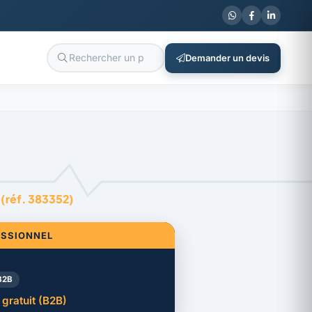
Demander un devis
 (réf. 383352)
ESSIONNEL
B2B
gratuit (B2B)