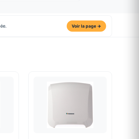
ée.
Voir la page →