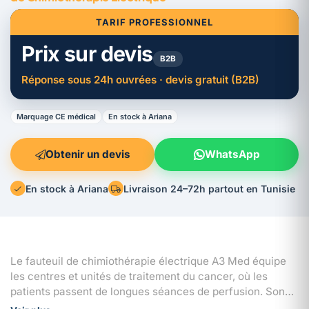
TARIF PROFESSIONNEL
Prix sur devis
B2B
Réponse sous 24h ouvrées · devis gratuit (B2B)
Marquage CE médical
En stock à Ariana
Obtenir un devis
WhatsApp
En stock à Ariana
Livraison 24–72h partout en Tunisie
Le fauteuil de chimiothérapie électrique A3 Med équipe
les centres et unités de traitement du cancer, où les
patients passent de longues séances de perfusion. Son
réglage motorisé permet d'ajuster la position d'assise et