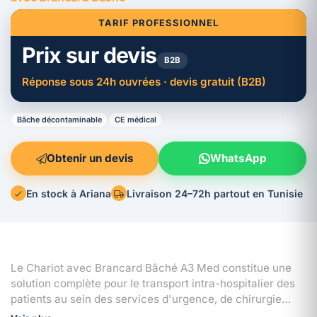
TARIF PROFESSIONNEL
Prix sur devis
B2B
Réponse sous 24h ouvrées · devis gratuit (B2B)
Bâche décontaminable
CE médical
Obtenir un devis
WhatsApp
En stock à Ariana
Livraison 24–72h partout en Tunisie
Le Chariot avec Brancard Bâché A3 Med constitue une
solution complète pour le transport intra-hospitalier des
patients au sein des services d'urgence, de chirurgie
ambulatoire et des unités de soins. L'ensemble associe