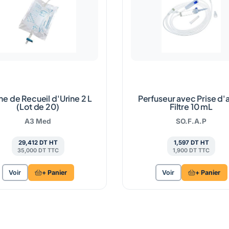
e de Recueil d'Urine 2 L
Perfuseur avec Prise d'a
(Lot de 20)
Filtre 10 mL
A3 Med
SO.F.A.P
29,412 DT HT
1,597 DT HT
35,000 DT TTC
1,900 DT TTC
Voir
+ Panier
Voir
+ Panier