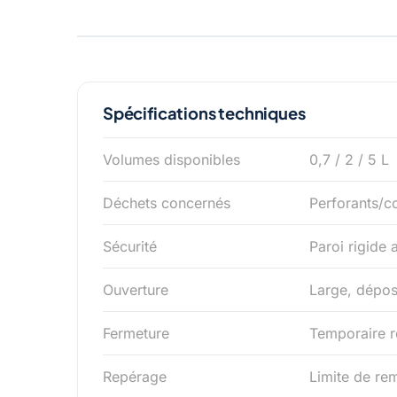
Spécifications techniques
Volumes disponibles
0,7 / 2 / 5 L
Déchets concernés
Perforants/co
Sécurité
Paroi rigide 
Ouverture
Large, dépos
Fermeture
Temporaire ré
Repérage
Limite de re