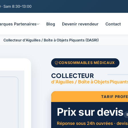
 · Sam 8:30–13:00
rques Partenaires
Blog
Devenir revendeur
Contact
Collecteur d'Aiguilles / Boîte à Objets Piquants (DASRI)
CONSOMMABLES MÉDICAUX
COLLECTEUR
d'Aiguilles / Boîte à Objets Piquan
TARIF PROF
Prix sur devis
Réponse sous 24h ouvrées · devis 