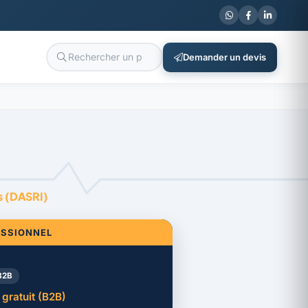
Demander un devis
ts (DASRI)
ESSIONNEL
B2B
gratuit (B2B)