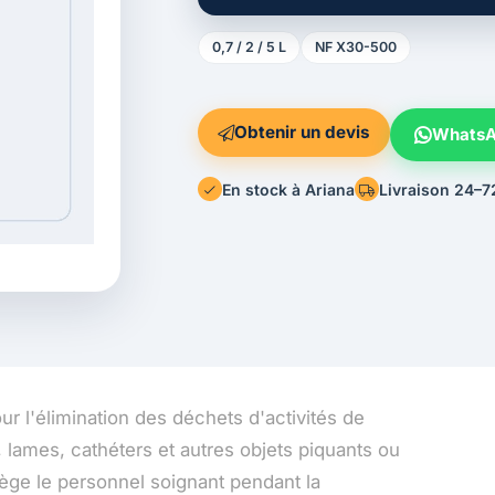
0,7 / 2 / 5 L
NF X30-500
Obtenir un devis
Whats
En stock à Ariana
Livraison 24–7
ur l'élimination des déchets d'activités de
s, lames, cathéters et autres objets piquants ou
tège le personnel soignant pendant la