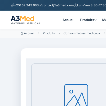
+216 52 249 666
contact@a3med.com
Lun–Ven 8:30–17:30
A3
Med
Accueil
Produits
Ma
MATÉRIEL MÉDICAL
Accueil
Produits
Consommables médicaux