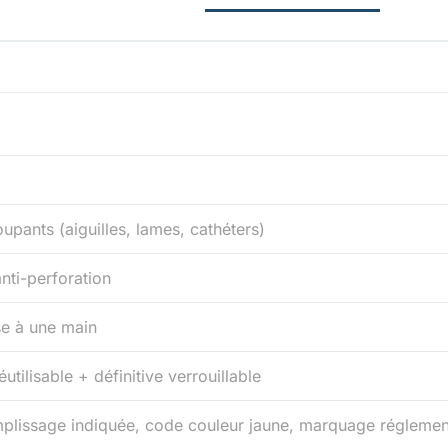
upants (aiguilles, lames, cathéters)
anti-perforation
e à une main
utilisable + définitive verrouillable
mplissage indiquée, code couleur jaune, marquage réglemen