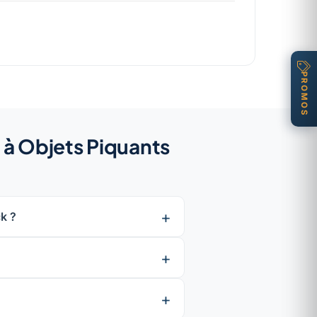
PROMOS
e à Objets Piquants
ck ?