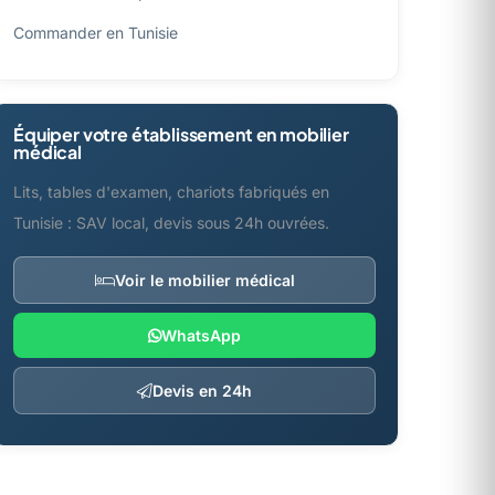
Commander en Tunisie
Équiper votre établissement en mobilier
médical
Lits, tables d'examen, chariots fabriqués en
Tunisie : SAV local, devis sous 24h ouvrées.
Voir le mobilier médical
WhatsApp
Devis en 24h