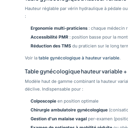
Hauteur réglable par vérin hydraulique à pédale o
:
Ergonomie multi-praticiens
: chaque médecin rè
Accessibilité PMR
: position basse pour la mon
Réduction des TMS
du praticien sur le long te
Voir la
table gynécologique à hauteur variable
.
Table gynécologique hauteur variable +
Modèle haut de gamme combinant la hauteur varia
déclive. Indispensable pour :
Colposcopie
en position optimale
Chirurgie ambulatoire gynécologique
(conisati
Gestion d'un malaise vagal
per-examen (positio
Examen de patientes à mobilité réduite
ou obè