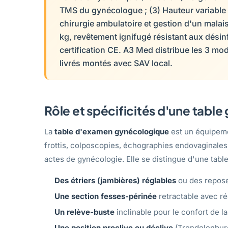
TMS du gynécologue ; (3) Hauteur variable 
chirurgie ambulatoire et gestion d'un malais
kg, revêtement ignifugé résistant aux désinfe
certification CE. A3 Med distribue les 3 mo
livrés montés avec SAV local.
Rôle et spécificités d'une tabl
La
table d'examen gynécologique
est un équipeme
frottis, colposcopies, échographies endovaginales, 
actes de gynécologie. Elle se distingue d'une tabl
Des étriers (jambières) réglables
ou des repos
Une section fesses-périnée
retractable avec ré
Un relève-buste
inclinable pour le confort de la
Une position proclive ou déclive
(Trendelenburg