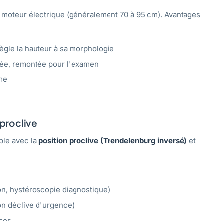
u moteur électrique (généralement 70 à 95 cm). Avantages
gle la hauteur à sa morphologie
tée, remontée pour l'examen
rme
 proclive
ble avec la
position proclive (Trendelenburg inversé)
et
on, hystéroscopie diagnostique)
n déclive d'urgence)
ses