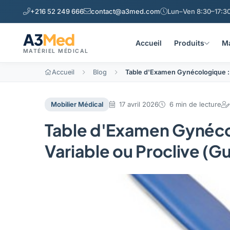
+216 52 249 666
contact@a3med.com
Lun–Ven 8:30–17:30
A3
Med
Accueil
Produits
Ma
MATÉRIEL MÉDICAL
Accueil
Blog
Table d'Examen Gynécologique : H
Mobilier Médical
17 avril 2026
6 min de lecture
Table d'Examen Gynécol
Variable ou Proclive (Gu