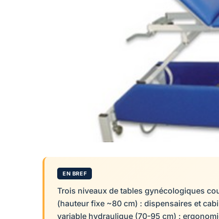
EN BREF
Trois niveaux de tables gynécologiques couv
(hauteur fixe ~80 cm) : dispensaires et cabi
variable hydraulique (70-95 cm) : ergonomie 