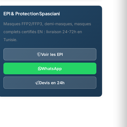
EPI & Protection Spasciani
Masques FFP2/FFP3, demi-masques, masques
complets certifiés EN : livraison 24-72h en
Tunisie.
Voir les EPI
WhatsApp
Devis en 24h