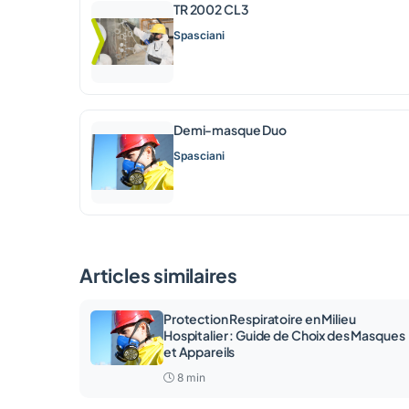
TR 2002 CL3
Spasciani
Demi-masque Duo
Spasciani
Articles similaires
Protection Respiratoire en Milieu
Hospitalier : Guide de Choix des Masques
et Appareils
8 min