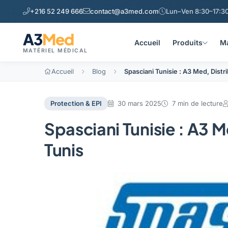
+216 52 249 666
contact@a3med.com
Lun–Ven 8:30–17:30
A3
Med
Accueil
Produits
Ma
MATÉRIEL MÉDICAL
Accueil
Blog
Spasciani Tunisie : A3 Med, Distri
Protection & EPI
30 mars 2025
7 min de lecture
Spasciani Tunisie : A3 M
Tunis