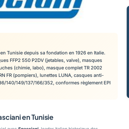
 en Tunisie depuis sa fondation en 1926 en Italie.
ues FFP2 550 P2DV (jetables, valve), masques
ches (chimie, labo), masque complet TR 2002
 RN FR (pompiers), lunettes LUNA, casques anti-
 136/140/149/137/166/352, conformes règlement EPI
asciani en Tunisie
ciel avec
Spasciani
, leader italien historique des