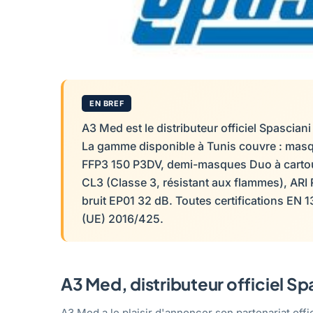
EN BREF
A3 Med est le distributeur officiel Spasciani
La gamme disponible à Tunis couvre : masq
FFP3 150 P3DV, demi-masques Duo à cartou
CL3 (Classe 3, résistant aux flammes), ARI
bruit EP01 32 dB. Toutes certifications EN
(UE) 2016/425.
A3 Med, distributeur officiel Sp
A3 Med a le plaisir d'annoncer son partenariat offi